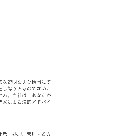
的な説明および情報にす
握し得うるものでないこ
せん。当社は、あなたが
門家による法的アドバイ
開示、処理、管理する方